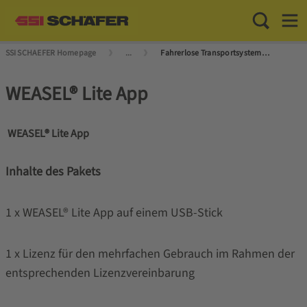
Toggle Sea
Toggl
SSI SCHAEFER Homepage
...
Fahrerlose Transportsysteme (FTS) und Autonome Mobile Roboter (AMR)
WEASEL® Lite App
WEASEL® Lite App
Inhalte des Pakets
1 x WEASEL® Lite App auf einem USB-Stick
1 x Lizenz für den mehrfachen Gebrauch im Rahmen der
entsprechenden Lizenzvereinbarung