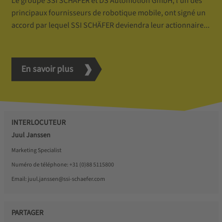
Le groupe SSI SCHÄFER et DS Automotion GmbH, l’un des
principaux fournisseurs de robotique mobile, ont signé un
accord par lequel SSI SCHÄFER deviendra leur actionnaire...
En savoir plus
INTERLOCUTEUR
Juul Janssen
Marketing Specialist
Numéro de téléphone:
+31 (0)88 5115800
Email:
juul.janssen@ssi-schaefer.com
PARTAGER