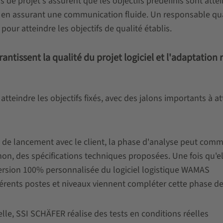
s de projet s'assurent que les objectifs prédéfinis sont attei
en assurant une communication fluide. Un responsable qua
pour atteindre les objectifs de qualité établis.
ntissent la qualité du projet logiciel et l'adaptation 
atteindre les objectifs fixés, avec des jalons importants à a
on de lancement avec le client, la phase d'analyse peut com
non, des spécifications techniques proposées. Une fois qu'e
 version 100% personnalisée du logiciel logistique WAMAS
rents postes et niveaux viennent compléter cette phase de 
lle, SSI SCHÄFER réalise des tests en conditions réelles