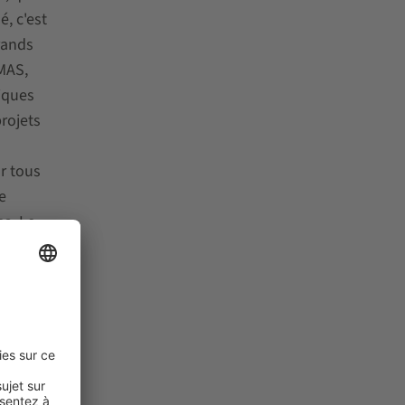
, c'est
rands
MAS,
iques
rojets
r tous
e
s. Le
lan
ise.
stion
a, il ne
l y aura
t et