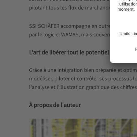
pilotant tous les flux de marchandises dans l'e
SSI SCHÄFER accompagne en outre ses clients 
par le logiciel WAMAS, mais souvent mise de cô
L'art de libérer tout le potentiel du logici
Grâce à une intégration bien préparée et optimal
modéliser, piloter et contrôler ses processus 
l'analyse et l'illustration graphique des chiffre
À propos de l'auteur