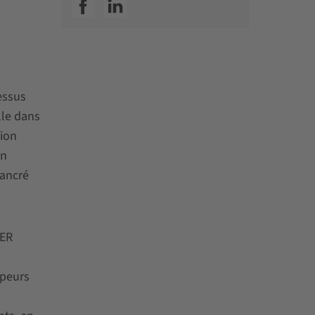
SSI facebook
SSI linkedin
essus
lle dans
tion
un
 ancré
FER
ppeurs