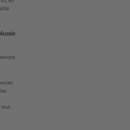
nts, en
lité
réussie
tteindre
mencer.
lles
test.