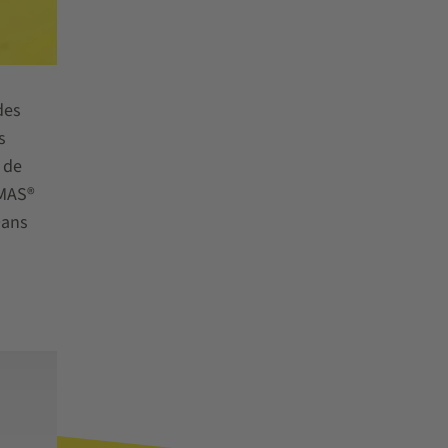
des
s
 de
AMAS®
Dans