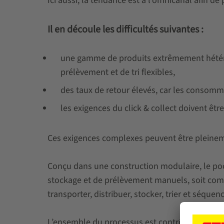
Ici aussi, la tendance est à l’omnicanal afin de
Il en découle les difficultés suivantes :
une gamme de produits extrêmement hétéro
prélèvement et de tri flexibles,
des taux de retour élevés, car les consomma
les exigences du click & collect doivent êtr
Ces exigences complexes peuvent être pleinem
Conçu dans une construction modulaire, le poc
stockage et de prélèvement manuels, soit comme
transporter, distribuer, stocker, trier et séque
L’ensemble du processus est contrôlé par le lo