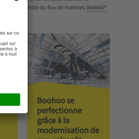
me et le contrôle du flux de matériel,
WAMAS®
Boohoo se
perfectionne
grâce à la
modernisation de