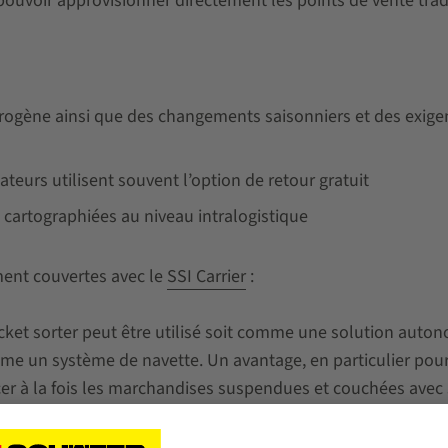
 pouvoir approvisionner directement les points de vente tradi
gène ainsi que des changements saisonniers et des exigen
teurs utilisent souvent l’option de retour gratuit
e cartographiées au niveau intralogistique
ent couvertes avec le
SSI Carrier
:
ket sorter peut être utilisé soit comme une solution auto
 un système de navette. Un avantage, en particulier pour la
ncer à la fois les marchandises suspendues et couchées avec so
giciel logistique moderne et convivial
WAMAS®
. Des interfa