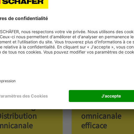
presque tous les types d’entrepôts. Outre le suivi du systè
 et de la visualisation avec WAMAS® Lighthouse.
s client Fenix
Carhartt WIP -
tdoor Logistics
Gestion
Distribution
omnicanale
mnicanale
efficace