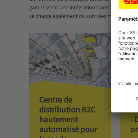
garantissent une intégration transparente dans 
se charge également du suivi des marchandises
Centre de
Ca
distribution B2C
Ou
hautement
- 
automatisé pour
o