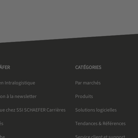
HÄFER
CATÉGORIES
n Intralogistique
Par marchés
ion à la newsletter
Produits
ue chez SSI SCHAEFER Carrières
Solutions logicielles
és
Tendances & Références
che
Service client et support