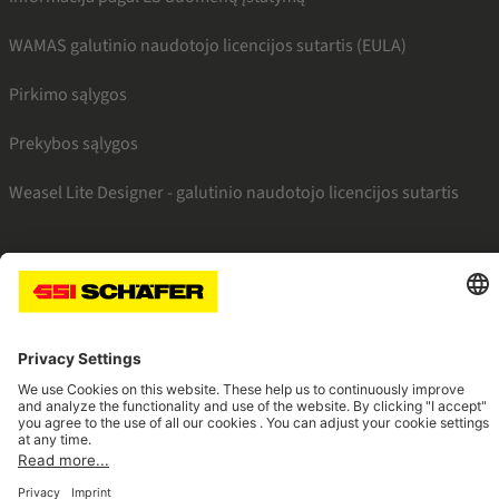
WAMAS galutinio naudotojo licencijos sutartis (EULA)
Pirkimo sąlygos
Prekybos sąlygos
Weasel Lite Designer - galutinio naudotojo licencijos sutartis
SSI facebook
SSI youtube
SSI linkedin
Navigate to home page