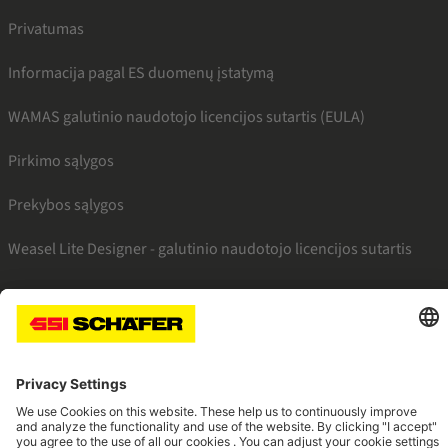
Privatumas
Informacija pagal ES duomenų įstatymą
WAMAS galutinio naudotojo licencijos sutartis (EULA)
Pirkimo sąlygos
Prekybos sąlygos
Weasel Lite Designer - galutinio naudotojo licencijos sutartis
SSI facebook
SSI youtube
SSI linkedin