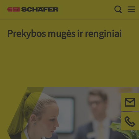
Toggle Sea
Toggl
Prekybos mugės ir renginiai
Susi