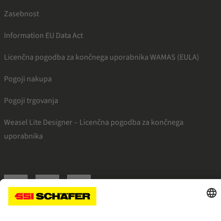
Zasebnost
Information EU Data Act
Licenčna pogodba za končnega uporabnika WAMAS (EULA)
Pogoji nakupa
Pogoji trgovanja
Weasel Lite Designer – Licenčna pogodba za končnega
uporabnika
SSI facebook
SSI youtube
SSI linkedin