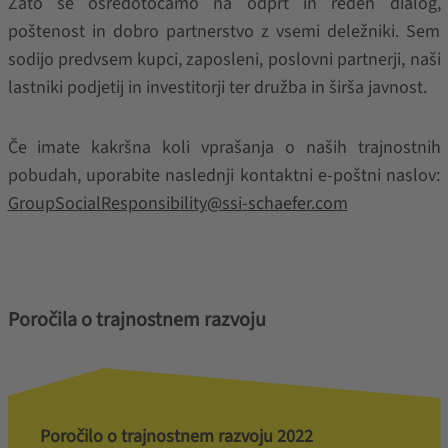
Zato se osredotočamo na odprt in reden dialog,
poštenost in dobro partnerstvo z vsemi deležniki. Sem
sodijo predvsem kupci, zaposleni, poslovni partnerji, naši
lastniki podjetij in investitorji ter družba in širša javnost.
Če imate kakršna koli vprašanja o naših trajnostnih
pobudah, uporabite naslednji kontaktni e-poštni naslov:
GroupSocialResponsibility@ssi-schaefer.com
Poročila o trajnostnem razvoju
Poročilo o trajnostnem razvoju 2022