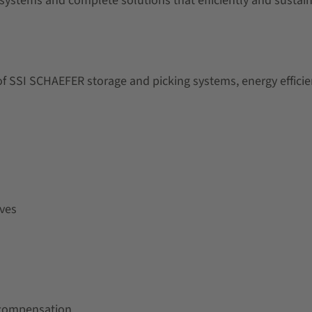
f systems and complete solutions that efficiently and sustai
SSI SCHAEFER storage and picking systems, energy efficiency
ives
 compensation