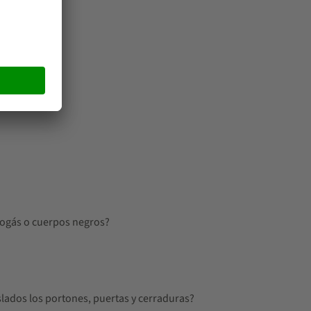
biogás o cuerpos negros?
lados los portones, puertas y cerraduras?