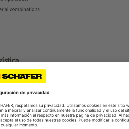
erial combinations
gística
 ámbitos en los que le asesoramos y trabajamos con usted para pon