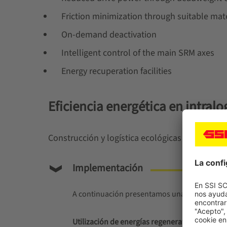
Friction minimization through suitable mat
On-demand deactivation
Intelligent control of the main SRM axes
Energy recuperation facilities
Eficiencia energética en intralo
Construcción y logística ecológicas
Implementación
A continuación presentamos una selección de
Utilización de energías regenerativas