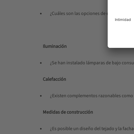
¿Cuáles son las opciones de energía fotov
Iluminación
¿Se han instalado lámparas de bajo consu
Calefacción
¿Existen complementos razonables como ca
Medidas de construcción
¿Es posible un diseño del tejado y la fa