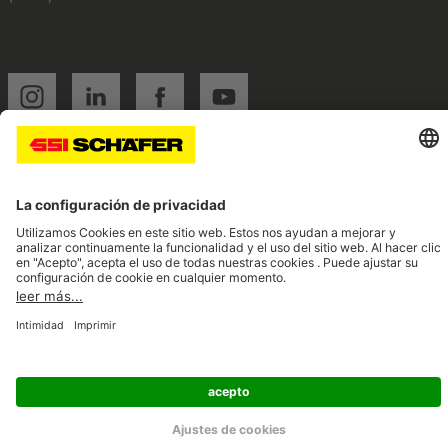
SSI instagram
SSI linkedin
SSI facebook
SSI youtube
Navigate to home page
© 2026