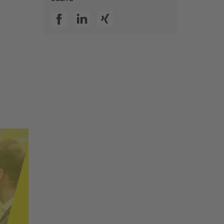
SSI facebook
SSI linkedin
SSI xing