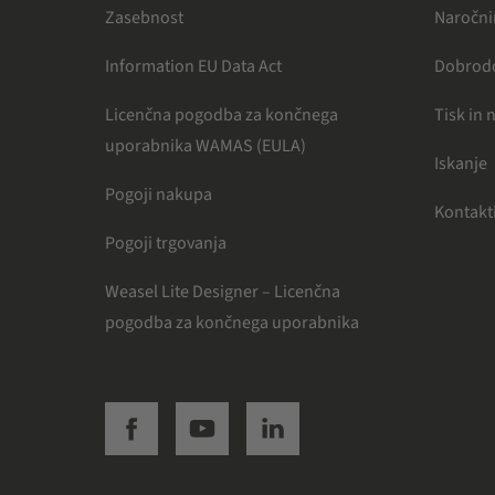
Zasebnost
Naročni
Information EU Data Act
Dobrodo
Licenčna pogodba za končnega
Tisk in 
uporabnika WAMAS (EULA)
Iskanje
Pogoji nakupa
Kontakt
Pogoji trgovanja
Weasel Lite Designer – Licenčna
pogodba za končnega uporabnika
SSI facebook
SSI youtube
SSI linkedin