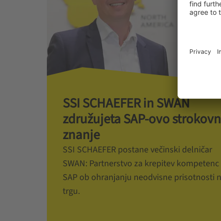
SSI SCHAEFER in SWAN
združujeta SAP-ovo strokov
znanje
SSI SCHAEFER postane večinski delničar
SWAN: Partnerstvo za krepitev kompetenc
SAP ob ohranjanju neodvisne prisotnosti 
trgu.