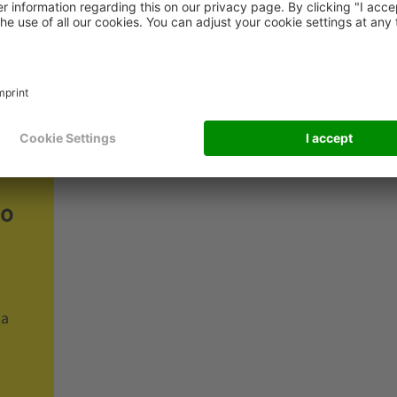
no
na