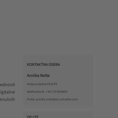
KONTAKTNA OSEBA
Annika Nolte
ednosti
Vodja projekta CR & PR
gitalne
telefonska št.:
+49 170 9839697
renutnih
Pošta:
annika.nolte@ssi-schaefer.com
DELITE