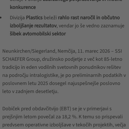
konkurence
Divizija
Plastics
beleži
rahlo rast naročil in občutno
izboljšanje rezultatov
, vendar jo še vedno zaznamuje
šibek avtomobilski sektor
Neunkirchen/Siegerland, Nemčija, 11. marec 2026 – SSI
SCHAEFER Group, družinsko podjetje z več kot 85-letno
tradicijo in eden vodilnih svetovnih ponudnikov rešitev
na področju intralogistike, je po preliminarnih podatkih v
poslovnem letu 2025 dosegel najuspešnejše poslovno
leto v zadnjem desetletju.
Dobiček pred obdavčitvijo (EBT) se je v primerjavi s
prejšnjim letom povečal za 18,2 %. K temu so prispevali
predvsem operativne izboljšave v tekočih projektih, večja