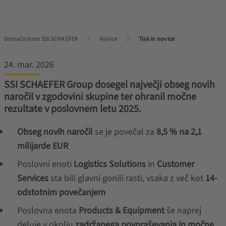
Domača stran SSI SCHAEFER
Novice
Tisk in novice
24. mar. 2026
SSI SCHAEFER Group dosegel največji obseg novih
naročil v zgodovini skupine ter ohranil močne
rezultate v poslovnem letu 2025.
Obseg novih naročil
se je povečal za
8,5 % na 2,1
milijarde EUR
Poslovni enoti
Logistics Solutions
in
Customer
Services
sta bili glavni gonili rasti, vsaka z več kot
14-
odstotnim povečanjem
Poslovna enota
Products & Equipment
še naprej
deluje v okolju
zadržanega povpraševanja in močne