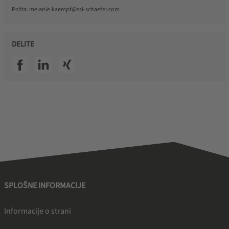
Pošta:
melanie.kaempf@ssi-schaefer.com
DELITE
SSI facebook
SSI linkedin
SSI xing
SPLOŠNE INFORMACIJE
Informacije o strani