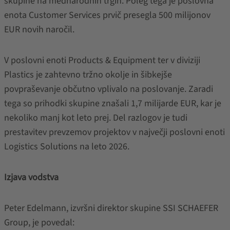
skupine na mednarodnih trgih. Poleg tega je poslovna
enota Customer Services prvič presegla 500 milijonov
EUR novih naročil.
V poslovni enoti Products & Equipment ter v diviziji
Plastics je zahtevno tržno okolje in šibkejše
povpraševanje občutno vplivalo na poslovanje. Zaradi
tega so prihodki skupine znašali 1,7 milijarde EUR, kar je
nekoliko manj kot leto prej. Del razlogov je tudi
prestavitev prevzemov projektov v največji poslovni enoti
Logistics Solutions na leto 2026.
Izjava vodstva
Peter Edelmann, izvršni direktor skupine SSI SCHAEFER
Group, je povedal: