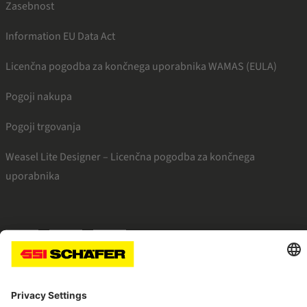
Zasebnost
Information EU Data Act
Licenčna pogodba za končnega uporabnika WAMAS (EULA)
Pogoji nakupa
Pogoji trgovanja
Weasel Lite Designer – Licenčna pogodba za končnega
uporabnika
SSI facebook
SSI youtube
SSI linkedin