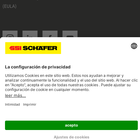
(EULA)
SSI instagram
SSI linkedin
SSI facebook
SSI youtube
Navigate to home page
© 2026