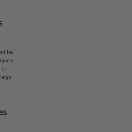
s
nt les
ique e-
 et
charge
s
es