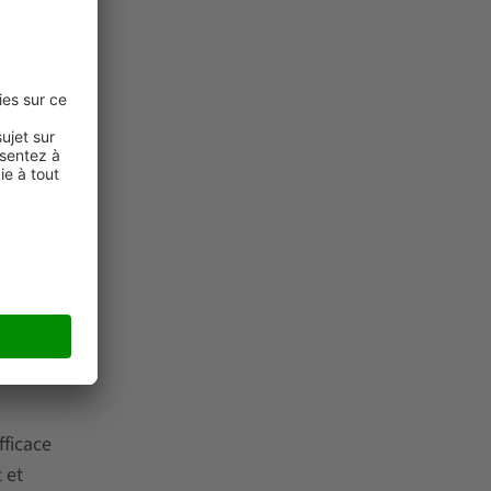
riots
fficace
 et