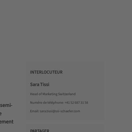
INTERLOCUTEUR
Sara Tissi
Head of Marketing Switzerland
Numéro de téléphone:
+41 52 687 31 58
 semi-
Email:
sara.tissi@ssi-schaefer.com
e
uement
PARTAGER