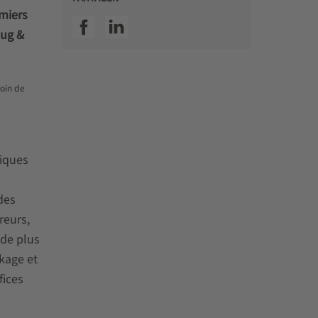
emiers
SSI facebook
SSI linkedin
lug &
soin de
fiques
des
reurs,
 de plus
kage et
fices