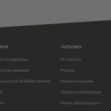
HÄFER
CATÉGORIES
n Intralogistique
Par marchés
ion à la newsletter
Produits
ue chez SSI SCHÄFER Carrières
Solutions logicielles
és
Tendances & Références
che
Service client et support