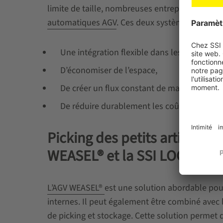
limite de taille, nombreuses entreprises opte
automatiques AGV
. Ces deux systèmes permett
Une intégration flexible dans les systèmes 
D’économiser de l’espace,
De créer un flux constant de marchandises 
De réduire durablement les coûts d’exploita
Picking des petits articles 
WEASEL® et la SSI LOGIMAT®
L’AGV WEASEL®
est une solution abordable pou
internes. Il peut également être combiné avec 
de picking et stockage. Cette solution permet 