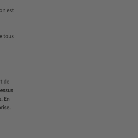
on est
e tous
t de
cessus
. En
rise.