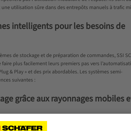
 une utilisation sûre dans des entrepôts manuels à trafic mi
s intelligents pour les besoins de
stèmes de stockage et de préparation de commandes, SSI 
faire plus facilement leurs premiers pas vers l’automatisat
Plug & Play » et des prix abordables. Les systèmes semi-
nces suivantes :
age grâce aux rayonnages mobiles e
sé ou qu’un nouveau bâtiment doit être construit avec une c