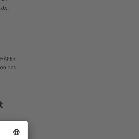
xte.
SCHÄFER
ion des
t
ertaine