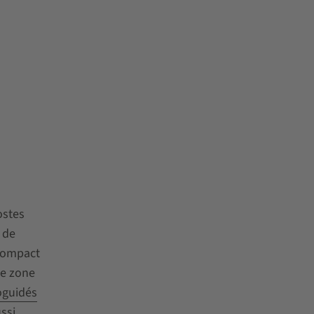
ostes
 de
 compact
ne zone
oguidés
ssi