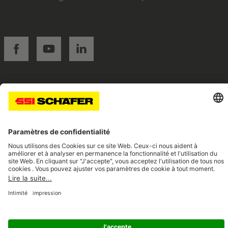
SSI facebook
SSI youtube
SSI linkedin
Navigate to home page
© 2026