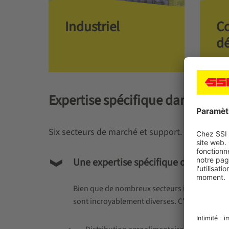
Industriel
C
dé
Expertise spécifique dans les so
Six secteurs de marché et support.
Une expertise spécifique dans six s
Bien que de nombreux secteurs industriels soi
sont incroyablement diverses. C'est pourquoi 