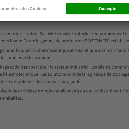
 stockage automatisé pour les clients qui stockent et expédient des
anaux de commerce électronique. Les entrepôts comprennent généra
ge et de préparation de commandes pour les boissons, denrées alim
les entreprises dont l'activité consiste à stocker temporairement 
ents finaux. Toute la gamme de produits de SSI SCHÄFER est utilis
ge pour l'industrie pharmaceutique et cosmétique. Les marchandis
s du commerce électronique.
age et de transport pour le secteur industriel. Les clients compr
e l'électrotechnique. Les solutions vont de la logistique de stockage
bots et de systèmes de transport autoguidé.
uisent des articles de mode (habillement) ou qui les distribuent. 
u emballées.