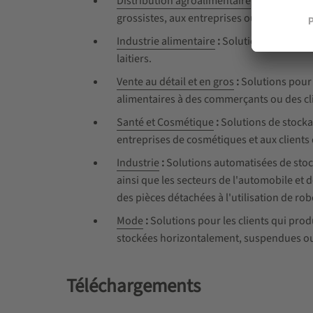
Distribution agroalimentaire
:
Solutions de
grossistes, aux entreprises ou via des c
Industrie alimentaire
:
Solutions de stocka
laitiers.
Vente au détail et en gros
:
Solutions pour 
alimentaires à des commerçants ou des cli
Santé et Cosmétique
:
Solutions de stocka
entreprises de cosmétiques et aux client
Industrie
:
Solutions automatisées de stock
ainsi que les secteurs de l'automobile et d
des pièces détachées à l'utilisation de ro
Mode
:
Solutions pour les clients qui prod
stockées horizontalement, suspendues o
Téléchargements