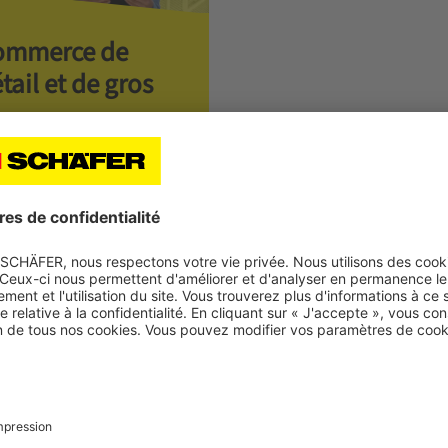
ommerce de
tail et de gros
lutions industrielles
ecteurs de marché
ent confrontés aux mêmes défis en ce qui concerne leurs flux de ma
SSI SCHÄFER s'est spécialisé dans six secteurs de marché, combinan