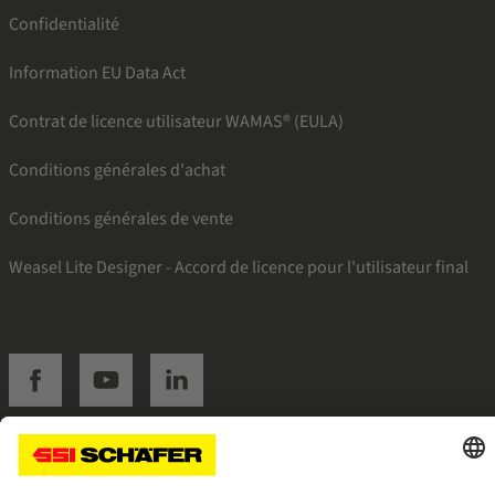
Confidentialité
Information EU Data Act
Contrat de licence utilisateur WAMAS® (EULA)
Conditions générales d'achat
Conditions générales de vente
Weasel Lite Designer - Accord de licence pour l'utilisateur final
SSI facebook
SSI youtube
SSI linkedin