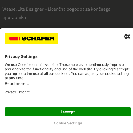
Weasel Lite Designer – Licenčna pogodba za končnega
uporabnika
SSI facebook
SSI youtube
SSI linkedin
Navigate to home page
© 2026