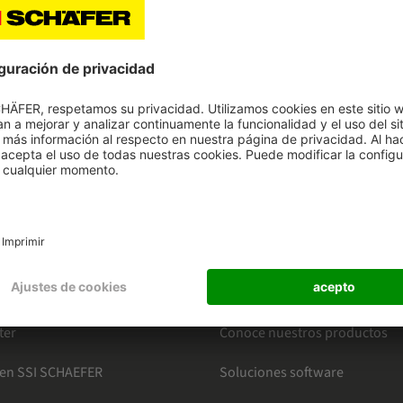
diseños exigentes de puestos de trabajo.
HAEFER
CATEGORÍAS
o en intralogística
Mercados
ter
Conoce nuestros productos
 en SSI SCHAEFER
Soluciones software