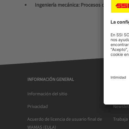
Ingeniería mecánica: Procesos complejos y 
INFORMACIÓN GENERAL
SSI SC
Información del sitio
Liderazg
Privacidad
Newslet
Acuerdo de licencia de usuario final de
Trabaja
WAMAS (EULA)