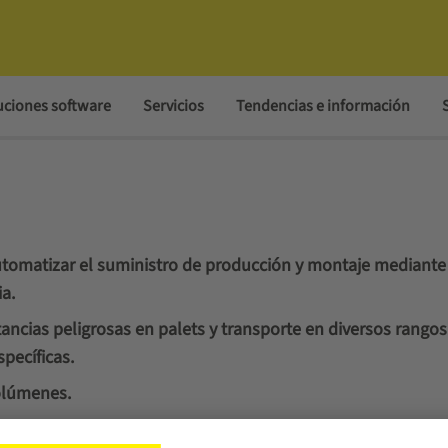
uciones software
Servicios
Tendencias e información
tomatizar el suministro de producción y montaje mediante
a.
ncias peligrosas en palets y transporte en diversos rangos
pecíficas.
olúmenes.
especiales