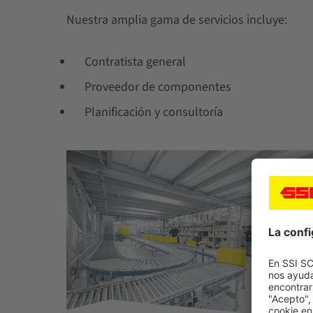
Nuestra amplia gama de servicios incluye:
Contratista general
Proveedor de componentes
Planificación y consultoría