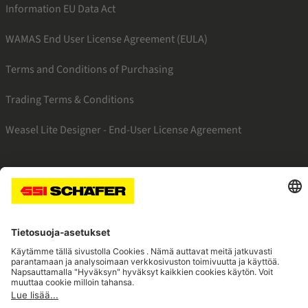
Information EU Data Act
WAMAS End User License Agreement (EULA)
Terms and Conditions of Purchasing
Trading Terms & Conditions
Weasel Lite Designer - End-User License Agreement
SSI linkedin
SSI instagram
SSI facebook
SSI youtube