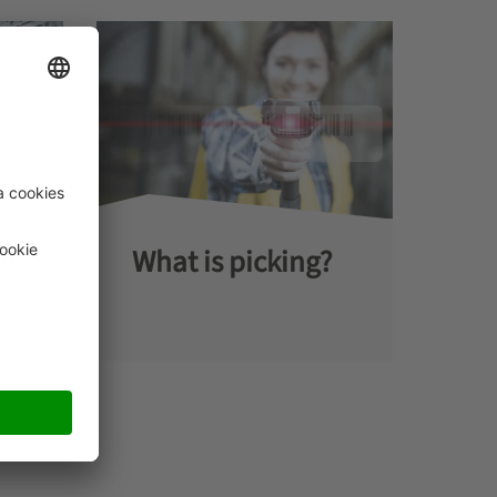
?
What is picking?