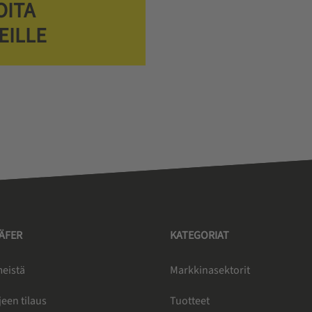
OITA
EILLE
HÄFER
KATEGORIAT
meistä
Markkinasektorit
jeen tilaus
Tuotteet