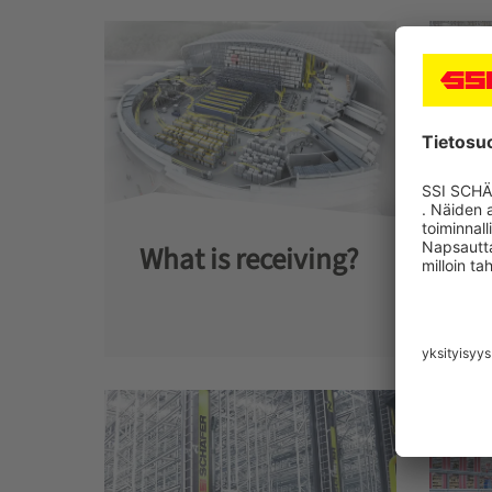
What is receiving?
Wh
co