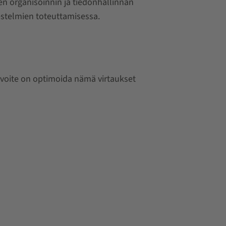
en organisoinnin ja tiedonhallinnan
estelmien toteuttamisessa.
 Tavoite on optimoida nämä virtaukset