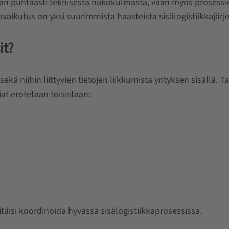
staan puhtaasti teknisestä näkökulmasta, vaan myös prosessi
aikutus on yksi suurimmista haasteista sisälogistiikkajärj
it?
sekä niihin liittyvien tietojen liikkumista yrityksen sisällä.
t erotetaan toisistaan:
itäisi koordinoida hyvässä sisälogistiikkaprosessissa.