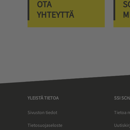
OTA
S
YHTEYTTÄ
M
YLEISTÄ TIETOA
SSI SC
Sivuston tiedot
Tietoa 
Tietosuojaseloste
Uutiskir