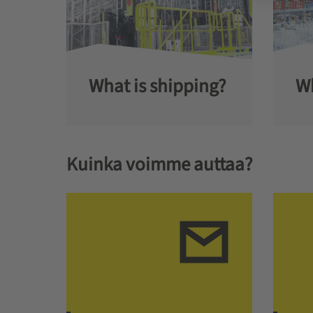
What is shipping?
Wh
Kuinka voimme auttaa?