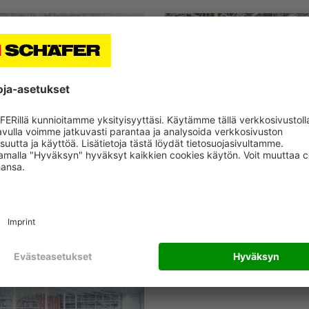
at is
What is storage
nveying?