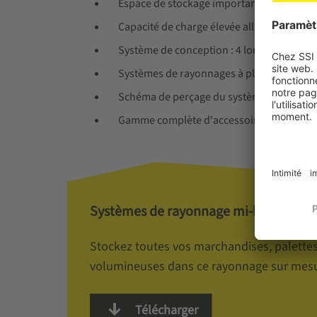
Espace de stockage important dans un es
Capacité de charge élevée allant jusqu'à 3
Système de conception : 4 longueurs de c
Systèmes de rayonnages à plusieurs nive
Schéma de perçage du système 50:50 mm
Gamme complète d'accessoires
Systèmes de rayonnage mi-lourd
Stockez toutes vos marchandises, palettes 
volumineuses dans ce rayonnage sur mesur
Télécharger