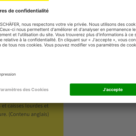
pace réduit
 500 kg par cadre
hamps, 4 profondeurs de rayonnage, différentes hauteurs de const
aux avec plates-formes de rayonnage disponibles sur demande
 ou 53:53 mm
et caisses lourdes et
e. (Contenu anglais)