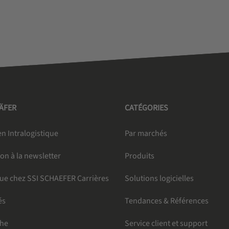
HÄFER
CATÉGORIES
n Intralogistique
Par marchés
ion à la newsletter
Produits
ue chez SSI SCHAEFER Carrières
Solutions logicielles
és
Tendances & Références
che
Service client et support