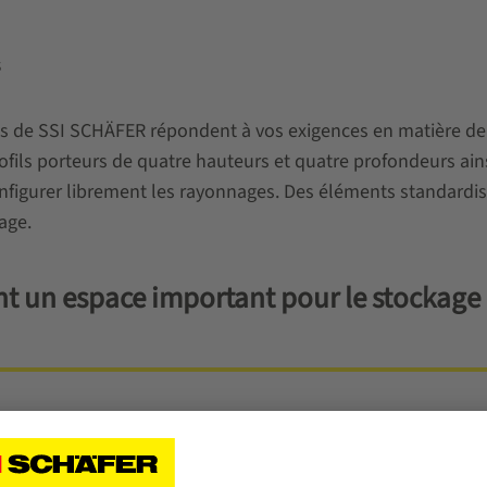
s
es de SSI SCHÄFER répondent à vos exigences en matière d
fils porteurs de quatre hauteurs et quatre profondeurs ainsi
nfigurer librement les rayonnages. Des éléments standardis
age.
nt un espace important pour le stockage
ombrantes