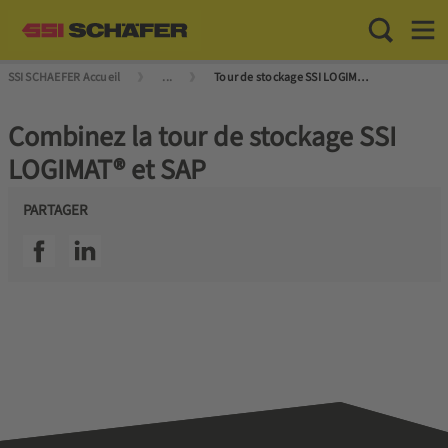
Toggle Sea
Toggl
SSI SCHAEFER Accueil
...
Tour de stockage SSI LOGIMAT® : efficace, compact, fiable
Combinez la tour de stockage SSI
LOGIMAT® et SAP
PARTAGER
SSI facebook
SSI linkedin