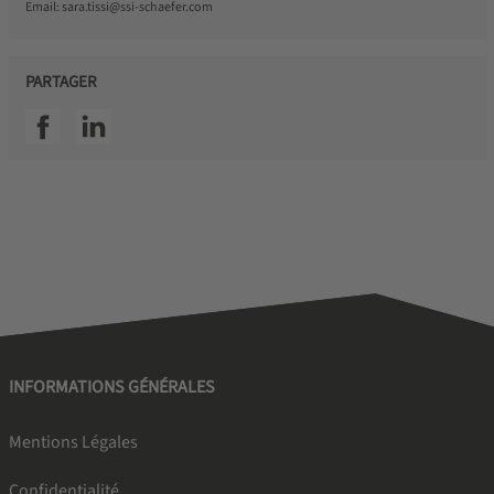
Email:
sara.tissi@ssi-schaefer.com
PARTAGER
SSI facebook
SSI linkedin
INFORMATIONS GÉNÉRALES
Mentions Légales
Confidentialité