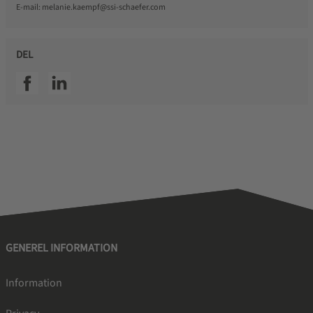
E-mail:
melanie.kaempf@ssi-schaefer.com
DEL
SSI facebook
SSI linkedin
GENEREL INFORMATION
Information