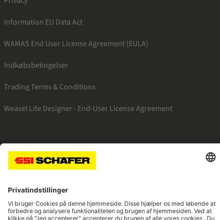
Privacy
Information EU Data Act
WAMAS End User License Agreement (EULA)
Indkøbsbetingelser
Trading Terms & Conditions
Weasel Lite Designer - End-User License Agreement
SSI facebook
SSI youtube
SSI linkedin