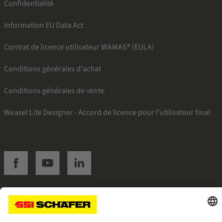
Confidentialité
Information EU Data Act
Contrat de licence utilisateur WAMAS® (EULA)
Conditions générales d'achat
Conditions générales de vente
Weasel Lite Designer - Accord de licence pour l'utilisateur final
SSI facebook
SSI youtube
SSI linkedin