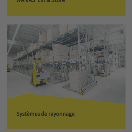
WAMAS ­­­­­­­­­­­­­­­­­­­­­­­­ Lift & Store
Systèmes de rayonnage