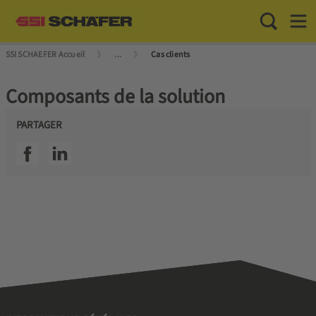
Toggle Sea
Toggl
SSI SCHAEFER Accueil
...
Cas clients
Composants de la solution
PARTAGER
SSI facebook
SSI linkedin