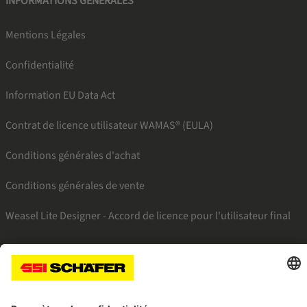
INFORMATIONS GÉNÉRALES
Mentions Légales
Confidentialité
Information EU Data Act
Contrat de licence utilisateur WAMAS® (EULA)
Conditions générales d'achat
Conditions générales de vente
Weasel Lite Designer - Accord de licence pour l'utilisateur final
SSI facebook
SSI youtube
SSI linkedin