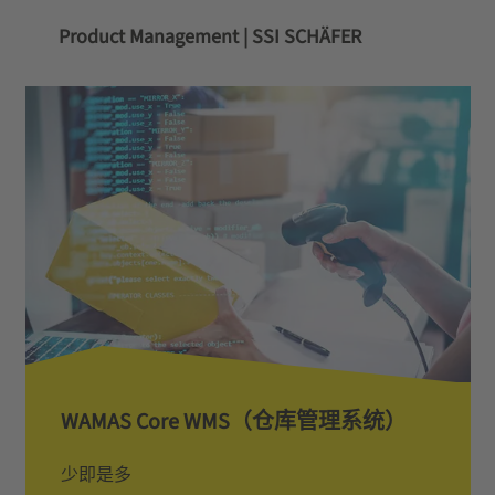
Product Management | SSI SCHÄFER
W­A­M­A­S­ ­C­o­r­e­ ­W­M­S­（­仓­库­管­理­系­统­）
少即是多