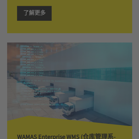
了解更多
W­A­M­A­S­ ­E­n­t­e­r­p­r­i­s­e­ ­W­M­S­ ­(­仓­库­管­理­系­