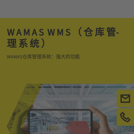
W­ A­ M­ A­ S­ ­ W­ M­ S­ （­ 仓­ 库­ 管­
理­ 系­ 统­ ）
WAMAS仓库管理系统：强大的功能
联
请