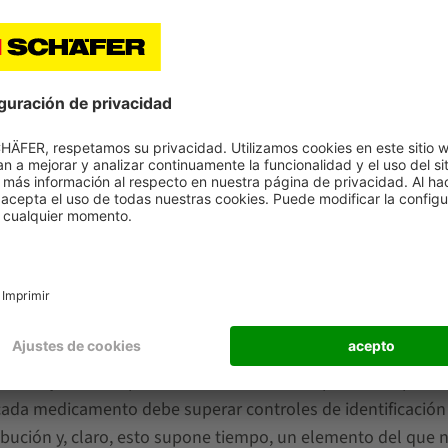
ridad aplicables a todos los envases de medicamentos
suje
tén expuestos a un alto riesgo de falsificación: un identific
ra manipulaciones.
a la integridad del dispositivo contra manipulaciones y se
nformación del identificador. Para comprobar la autenticida
el datamatrix se compara con la almacenada en el sistema
ados. En nuestro país, son más de 23000, que se agrupan en
entos (SEVeM).
l aliado
 salud pública
implican un esfuerzo de adaptación importa
cada medicamento debe superar controles de identificación
ribución y, claro, esto supone tiempo, un elemento del que 