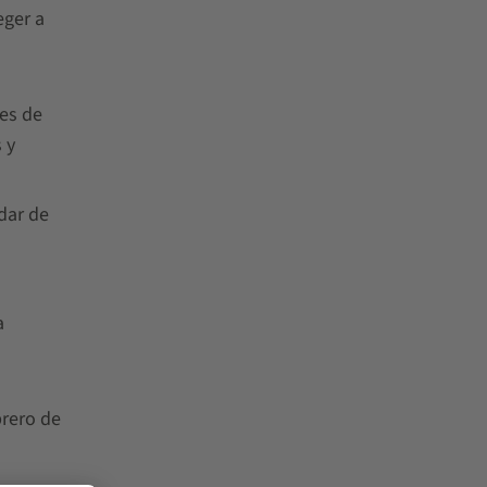
eger a
nes de
 y
ndar de
a
brero de