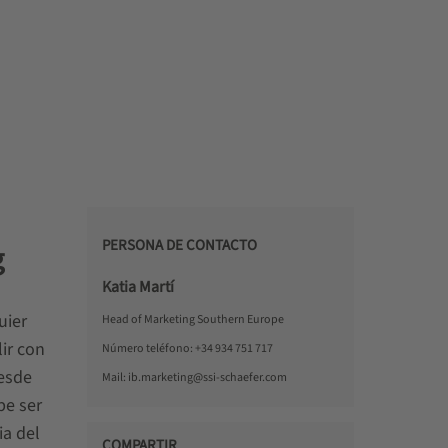
PERSONA DE CONTACTO
g
Katia Martí
uier
Head of Marketing Southern Europe
ir con
Número teléfono:
+34 934 751 717
desde
Mail:
ib.marketing@ssi-schaefer.com
be ser
ia del
COMPARTIR