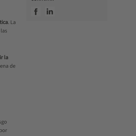
SSI facebook
SSI linkedin
tica
. La
 las
r la
dena de
sgo
 por