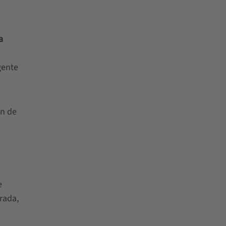
a
gente
ón de
e
rada,