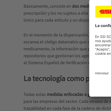
Básicamente, consiste en
dos medidas de segu
prescripción y los no sujetos a ella pero que es
único para cada artículo y un dispositivo cont
En el momento de la dispensación, se comprueb
escanea el código datamatrix que contiene la i
medicamento, la información que proporciona 
repositorios que gestionan los agentes implic
al Sistema Español de Verificación de Medicam
La tecnología como principa
Todas estas
medidas enfocadas a garantizar la
para las empresas del sector. Cada envase de 
trazabilidad en cada fase de la cadena de dist