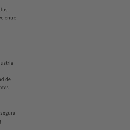
ados
ye entre
ustria
ad de
ntes
 segura
g