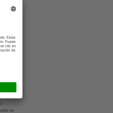
tos a
ador
d del
 de
 torno
nte
 y
nadie va