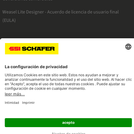
Weasel Lite Designer - Acuerdo de licencia de usuario final
(EULA)
SSI facebook
SSI youtube
SSI linkedin
Navigate to home page
© 2026