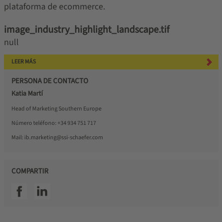
plataforma de ecommerce.
image_industry_highlight_landscape.tif
null
LEER MÁS
PERSONA DE CONTACTO
Katia Martí
Head of Marketing Southern Europe
Número teléfono:
+34 934 751 717
Mail:
ib.marketing@ssi-schaefer.com
COMPARTIR
SSI facebook
SSI linkedin