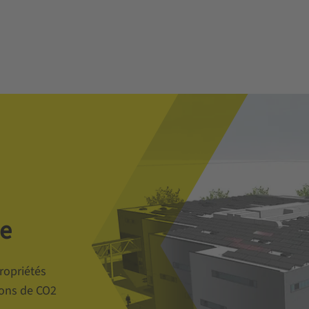
ue
ropriétés
ions de CO2