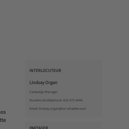
INTERLOCUTEUR
Lindsay Organ
Campaign Manager
Numéro de téléphone:
416-575-8494
Email:
lindsay.organ@ssi-schaefer.com
nos
tte
PARTAGER