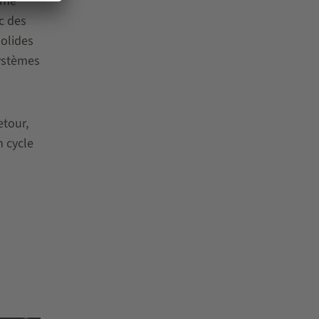
mme
c des
solides
systèmes
etour,
n cycle