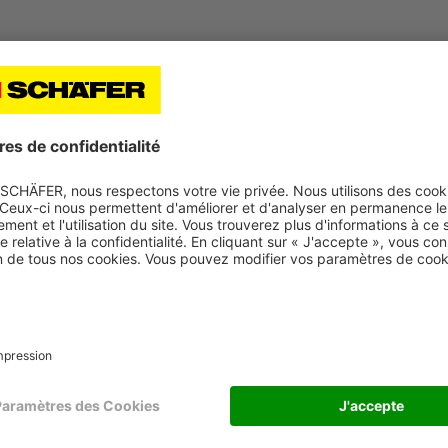
durables, nous facilitons le retour de bacs usagés ou
 pour les regranuler. Nous faisons fondre les matériaux pui
ir des matériaux recyclés.
que recyclé ne sont en rien inférieurs aux bacs neufs. Pour s
 à un contrôle qualité, afin de ne fournir à nos clients que
réutilisé et quelle est la durée d’utilisation des bacs r
matériaux recyclé avec des matériaux neufs dans nos proc
vent que nous le voulons. En général, les bacs sont utilisés