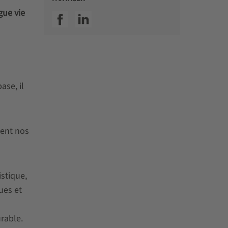
gue vie
SSI facebook
SSI linkedin
ase, il
ment nos
istique,
ues et
urable.