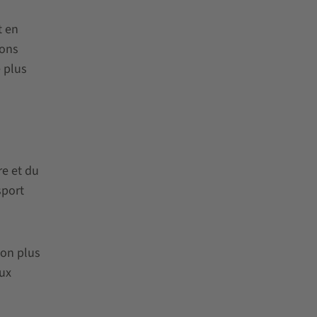
t en
vons
 plus
re et du
sport
ion plus
aux