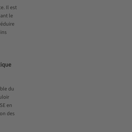
. Il est
ant le
réduire
ins
tique
ible du
uloir
RSE en
ion des