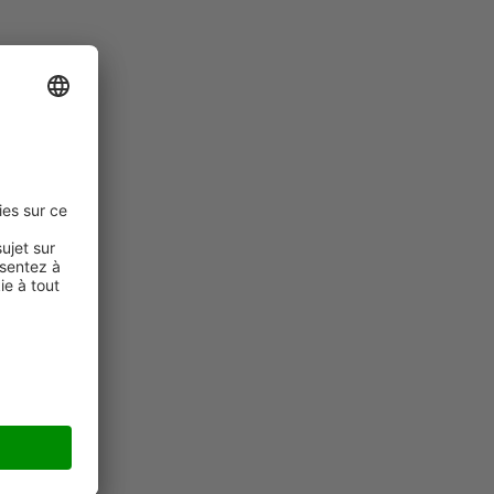
s les
’en
 des
ecyclés
essus