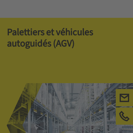
Palettiers et véhicules
autoguidés (AGV)
Ecr
App