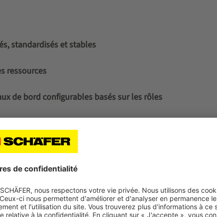
, standardisés et stables
es ressources
leaux de bord configurables basés sur les rôles
WAMAS Entreprise -
Relever les défis d'un marc
acteurs de la supply chain.