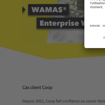
Cas client Coop
Depuis 2001, Coop fait confiance au savoir-fair