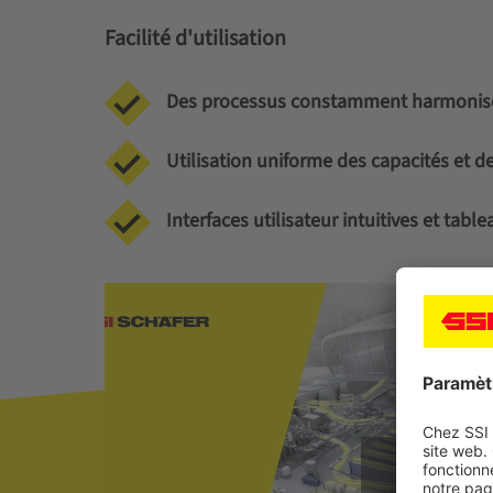
Facilité d'utilisation
Des processus constamment harmonisés
Utilisation uniforme des capacités et d
Interfaces utilisateur intuitives et tab