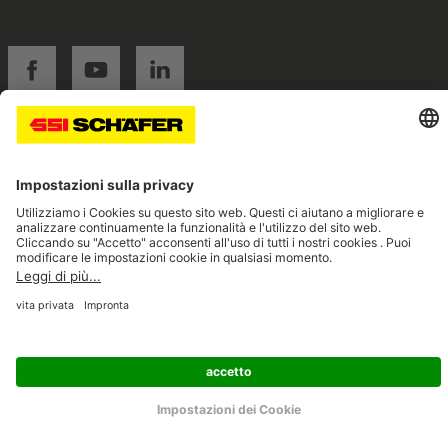
SSI facebook
SSI youtube
SSI linkedin
Navigate to home page
© 2026