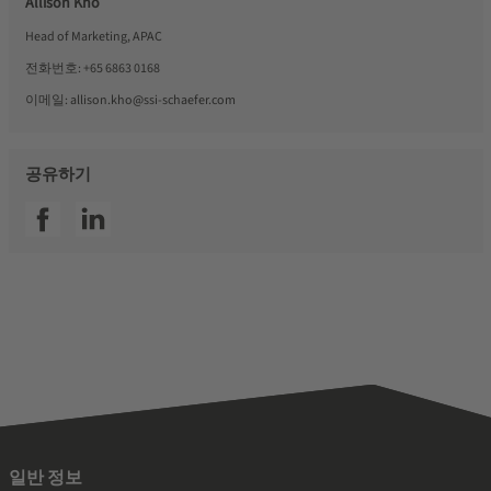
Allison Kho
Head of Marketing, APAC
전화번호:
+65 6863 0168
이메일:
allison.kho@ssi-schaefer.com
공유하기
SSI facebook
SSI linkedin
일반 정보