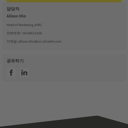
담당자
Allison Kho
Head of Marketing, APAC
전화번호:
+65 6863 0168
이메일:
allison.kho@ssi-schaefer.com
공유하기
SSI facebook
SSI linkedin