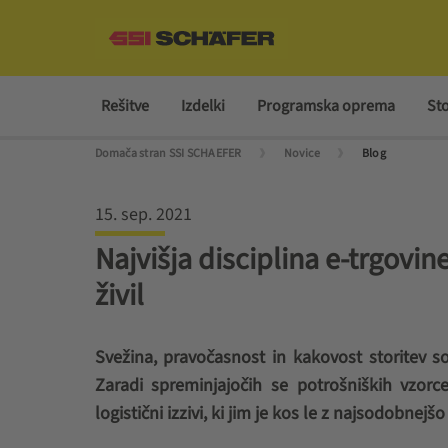
Rešitve
Izdelki
Programska oprema
Sto
Domača stran SSI SCHAEFER
Novice
Blog
15. sep. 2021
Najvišja disciplina e-trgovin
živil
Svežina, pravočasnost in kakovost storitev so 
Zaradi spreminjajočih se potrošniških vzorce
logistični izzivi, ki jim je kos le z najsodobne