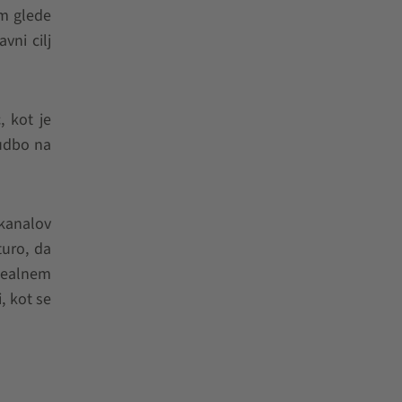
em glede
vni cilj
, kot je
nudbo na
 kanalov
turo, da
idealnem
, kot se