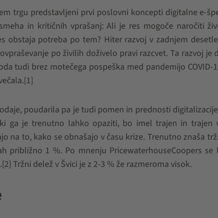
em trgu predstavljeni prvi poslovni koncepti digitalne e-špe
eha in kritičnih vprašanj: Ali je res mogoče naročiti živ
 res obstaja potreba po tem? Hiter razvoj v zadnjem desetle
ovpraševanje po živilih doživelo pravi razcvet. Ta razvoj je
. Toda tudi brez motečega pospeška med pandemijo COVID-1
ečala.[1]
rodaje, poudarila pa je tudi pomen in prednosti digitalizacij
 ki ga je trenutno lahko opaziti, bo imel trajen in trajen 
jajo na to, kako se obnašajo v času krize. Trenutno znaša trž
ah približno 1 %. Po mnenju PricewaterhouseCoopers se b
[2] Tržni delež v Švici je z 2-3 % že razmeroma visok.
e