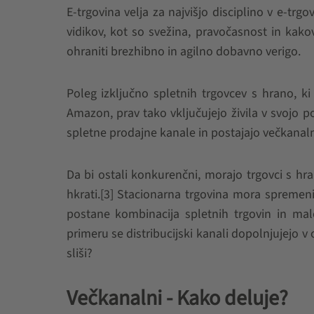
E-trgovina velja za najvišjo disciplino v e-trgo
vidikov, kot so svežina, pravočasnost in kakov
ohraniti brezhibno in agilno dobavno verigo.
Poleg izključno spletnih trgovcev s hrano, ki de
Amazon, prav tako vključujejo živila v svojo p
spletne prodajne kanale in postajajo večkanalni
Da bi ostali konkurenčni, morajo trgovci s hra
hkrati.[3] Stacionarna trgovina mora spremenit
postane kombinacija spletnih trgovin in mal
primeru se distribucijski kanali dopolnjujejo v 
sliši?
Večkanalni - Kako deluje?