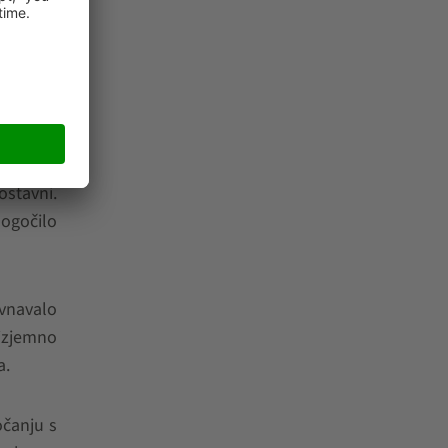
aševanja
 14 dni.
AEFER je
gistično
ostavni.
mogočilo
avnavalo
izjemno
a.
očanju s