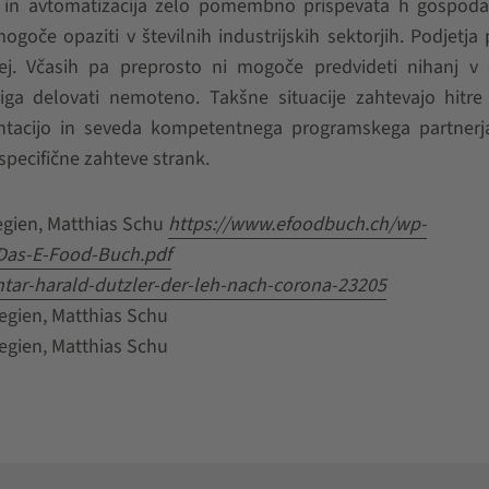
cija in avtomatizacija zelo pomembno prispevata h gospo
oče opaziti v številnih industrijskih sektorjih. Podjetja
ej. Včasih pa preprosto ni mogoče predvideti nihanj v 
ga delovati nemoteno. Takšne situacije zahtevajo hitre 
ntacijo in seveda kompetentnega programskega partnerja
specifične zahteve strank.
tegien, Matthias Schu
https://www.efoodbuch.ch/wp-
Das-E-Food-Buch.pdf
r-harald-dutzler-der-leh-nach-corona-23205
tegien, Matthias Schu
tegien, Matthias Schu