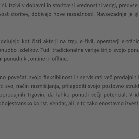
vini. Izzivi v dobavni in storitveni vrednostni verigi, predvs
ost storitev, dobivajo nove razsežnosti. Navsezadnje je gla
lujejo kot čisti akterji na trgu e-živil, operaterji e-tržnic
onudbo izdelkov. Tudi tradicionalne verige širijo svojo po
 ponudniki, online in offline.
no povečati svojo fleksibilnost in servisirati več prodajnih
i svoj način razmišljanja, prilagoditi svojo poslovno struk
oprodajnih trgovin, da lahko ponudi večji potencial. V 
obojestransko korist. Vendar, ali je to tako enostavno izvesti