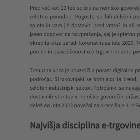
Pred več kot 10 leti so bili na nemško govoreč
celotno ponudbo. Pogosto so bili deležni posm
spleta in vam jih dostaviti pred vrata? In ali
jasen odgovor na ta vprašanja, saj je spletno p
okrepila kriza zaradi koronavirusa leta 2020
pomen in ozaveščenost o e-trgovini znatno pov
Trenutna kriza je povzročila porast digitalne p
področju. Strokovnjaki se strinjajo: ta trend,
celoten industrijski sektor. Potrošniki se nava
dostavnih storitev v nemško govorečih držav
delež do leta 2023 povečal za precejšnje 3–4 %.
Najvišja disciplina e-trgovin