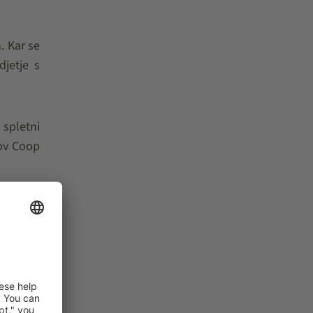
. Kar se
jetje s
 spletni
tov Coop
doseglo
op se je
mbnejših
etenost