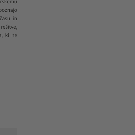
darskemu
 poznajo
času in
rešitve,
, ki ne