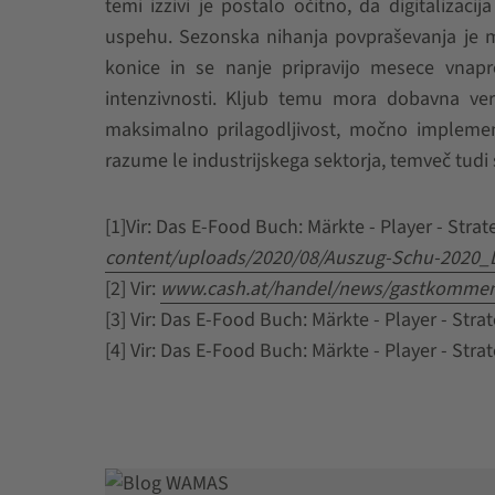
temi izzivi je postalo očitno, da digitaliza
uspehu. Sezonska nihanja povpraševanja je mog
konice in se nanje pripravijo mesece vnapr
intenzivnosti. Kljub temu mora dobavna veri
maksimalno prilagodljivost, močno impleme
razume le industrijskega sektorja, temveč tudi 
[1]Vir: Das E-Food Buch: Märkte - Player - Stra
content/uploads/2020/08/Auszug-Schu-2020_
[2] Vir:
www.cash.at/handel/news/gastkommenta
[3] Vir: Das E-Food Buch: Märkte - Player - Stra
[4] Vir: Das E-Food Buch: Märkte - Player - Stra