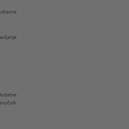
 dobavne
avljanje
 dodatne
koročnih