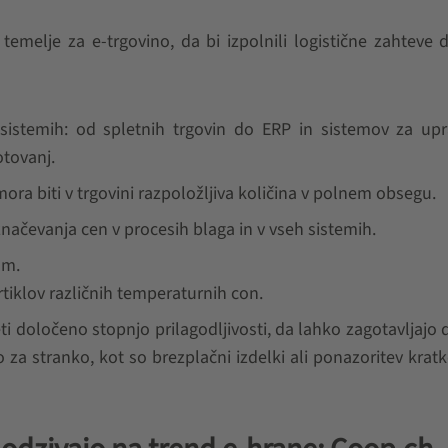
temelje za e-trgovino, da bi izpolnili logistične zahteve
 sistemih: od spletnih trgovin do ERP in sistemov za upr
tovanj.
mora biti v trgovini razpoložljiva količina v polnem obsegu.
načevanja cen v procesih blaga in v vseh sistemih.
am.
tiklov različnih temperaturnih con.
i določeno stopnjo prilagodljivosti, da lahko zagotavljajo
o za stranko, kot so brezplačni izdelki ali ponazoritev krat