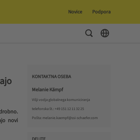
Novice
Podpora
Preklopi iskanje
Toggle Language
KONTAKTNA OSEBA
dajo
Melanie Kämpf
Višji vodja globalnega komuniciranja
telefonska št.:
+49 151 12 11 32 25
 drobno.
Pošta:
melanie.kaempf@ssi-schaefer.com
ajo novi
DELITE