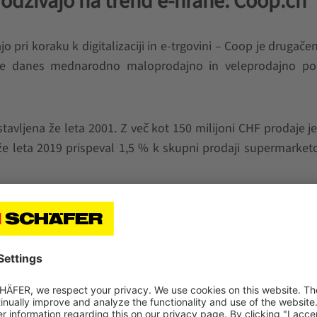
 odzivajo na trend e-hrane: Coop.ch
 pri koraku k digitalizaciji in e-trgovini – Coop je drugačen
je danes mednarodno maloprodajno in veleprodajno pod
tavljena že leta 2001. Z več kot 150 milijoni CHF prodaje je
e leta 2019 prispeval 1,5 % k skupni prodaji supermarke
ed zaprtjem zaradi COVID-19 spomladi 2020 je podjetje 
kim grlom pri dobavi, je bilo treba najti hitro rešitev. Co
op 100 izdelkov za e-com sektor, ki je vseboval 100 najpome
stva. S tem ukrepom je Coop uspel hitro odpraviti zapl