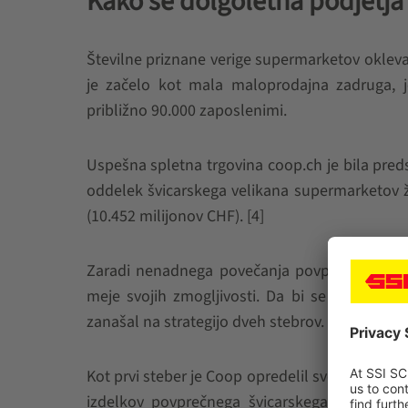
Kako se dolgoletna podjetja
Številne priznane verige supermarketov oklevajo
je začelo kot mala maloprodajna zadruga, 
približno 90.000 zaposlenimi.
Uspešna spletna trgovina coop.ch je bila preds
oddelek švicarskega velikana supermarketov ž
(10.452 milijonov CHF). [4]
Zaradi nenadnega povečanja povpraševanja m
meje svojih zmogljivosti. Da bi se izognili oz
zanašal na strategijo dveh stebrov.
Kot prvi steber je Coop opredelil svoj izbor T
izdelkov povprečnega švicarskega gospodinj