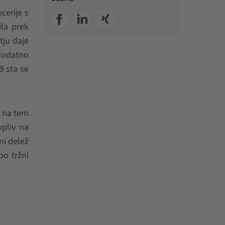
cerije s
SSI facebook
SSI linkedin
SSI xing
ila prek
tju daje
 dodatno
9 sta se
e na tem
vpliv na
ni delež
o tržni