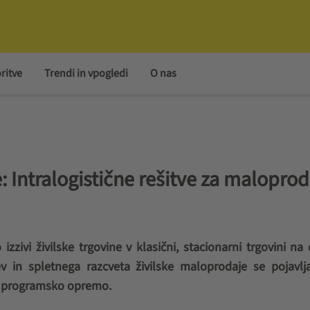
ritve
Trendi in vpogledi
O nas
e: Intralogistične rešitve za malopro
izzivi živilske trgovine v klasični, stacionarni trgovini na
v in spletnega razcveta živilske maloprodaje se pojavlj
jšo programsko opremo.