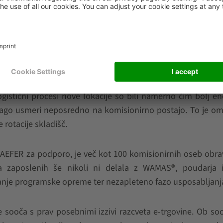
iz 11.000 člankov, in to brez opaznega zmanjšanja povpr
e artiklov kupcem poenostavilo nakupovalno izkušnjo.
jo skladišča za sortiment Top 100. Čas izvedbe? Neverjetnih
itiskom je Coop najel 6.000 m² veliko skladišče. SSI SCH
jo je bilo treba od začetka opremiti z informacijsko in lo
gistični procesi nove lokacije so bili namerno čim bolj en
lago usmeri neposredno na komisionirno postajo. To je o
 rotacije skladišč.
HAEFER za podporo, je več kot 100 komisionirnih oseb obr
na zaposlenih še nikoli ni delala z WAMAS®, poudarja 
janje programske opreme ter nezapleteno fazo usposabljanj
 sooča s prav posebnimi izzivi razcveta e-trgovine. Ob so