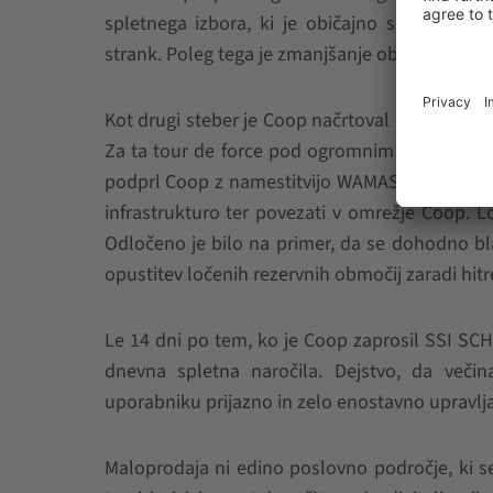
spletnega izbora, ki je običajno sestavljen 
strank. Poleg tega je zmanjšanje obsega izbir
Kot drugi steber je Coop načrtoval novo lokaci
Za ta tour de force pod ogromnim časovnim pr
podprl Coop z namestitvijo WAMAS®. Novo lokaci
infrastrukturo ter povezati v omrežje Coop. Lo
Odločeno je bilo na primer, da se dohodno b
opustitev ločenih rezervnih območij zaradi hitre
Le 14 dni po tem, ko je Coop zaprosil SSI SC
dnevna spletna naročila. Dejstvo, da veči
uporabniku prijazno in zelo enostavno upravl
Maloprodaja ni edino poslovno področje, ki se