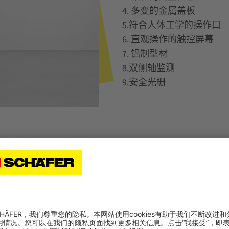
4. 多变的金属盖板
5.符合人体工学的操作口
6. 直观操作的触控屏幕
7. 铝制型材
8.双侧轴监测
9.安全光栅
轮传动装置，磨损极低。此外，