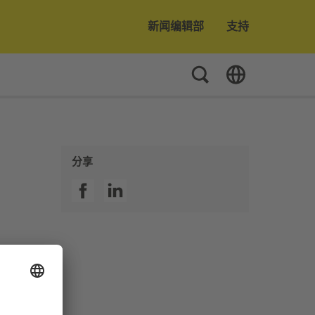
新闻编辑部
支持
Toggle Search
Toggle Language
分享
SSI facebook
SSI linkedin