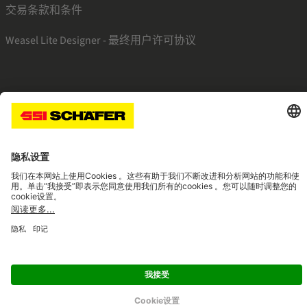
交易条款和条件
Weasel Lite Designer - 最终用户许可协议
SSI linkedin
SSI facebook
SSI instagram
SSI youtube
Navigate to home page
© 2026