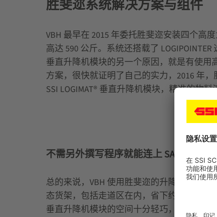
胜斐迩系统解决方案与组件
VBH 最早在 2015 年委托胜斐迩安装四个高度为
高达 590 公斤。系统还搭载了 LOGIPOINT
垂直升降机模块的另一个原因，就是有使用
方案，很快就证明了自己的实力，2016 年，胜斐迩
SSI LOGIMAT® 垂直升降机模块，精
不需另外撰写程序就能连上 SAP
总的来说，VBH 使用胜斐迩的升降机模块
态货架，包括走道区在内，省下约 1,900 平方公尺
垂直升降机模块的空间十分轻巧，能存放和拣选 