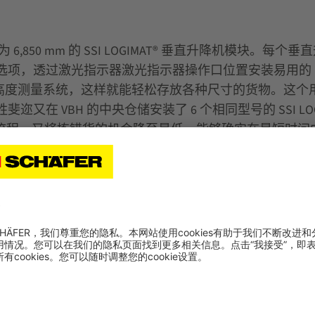
 6,850 mm 的 SSI LOGIMAT® 垂直升降机模块。
ER 选项，透过激光指示器激光指示器操作口位置安装易用的 17 吋
高度测量系统，这样就能轻松存放各种尺寸的货物。这个
又在 VBH 的中央仓储安装了 6 个相同型号的 SSI LOG
准的物料流程，又将拣错货的机会降至最低，能够确实在最短
解决方案，顺利舍弃传统的静
空间。SSI LOGIMAT®
4,600 个小件货物，大