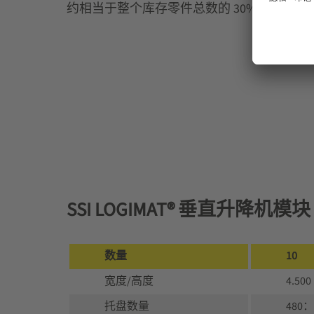
约相当于整个库存零件总数的 30%，只占用约
SSI LOGIMAT® 垂直升降机模
数量
10
宽度/高度
4.500
托盘数量
480