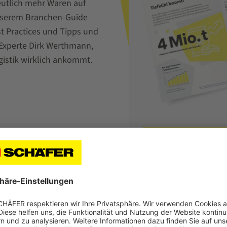
eutlich mehr Waren auf
unserem Branchen-Guide
st Practices und Tipps und
-Experte Dirk Werthmann,
gistik wirklich ankommt.
g auf eine