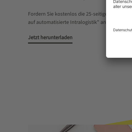
Fordern Sie kostenlos die 25-seitige Broschür
auf automatisierte Intralogistik" an.
Jetzt herunterladen