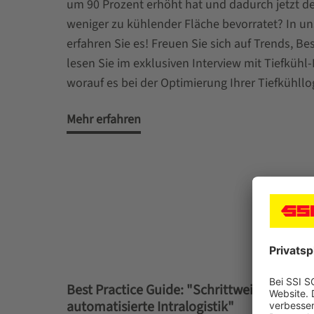
um 90 Prozent erhöht hat und dadurch jetzt d
weniger zu kühlender Fläche bevorratet? In 
erfahren Sie es! Freuen Sie sich auf Trends, Be
lesen Sie im exklusiven Interview mit Tiefkühl
worauf es bei der Optimierung Ihrer Tiefkühllo
Mehr erfahren
Best Practice Guide: "Schrittweiser Umstie
automatisierte Intralogistik"