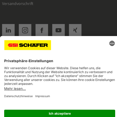
Versandvorschrift
SSI linkedin
SSI instagram
SSI facebook
SSI youtube
SSI xing
Navigate to home page
© 2026