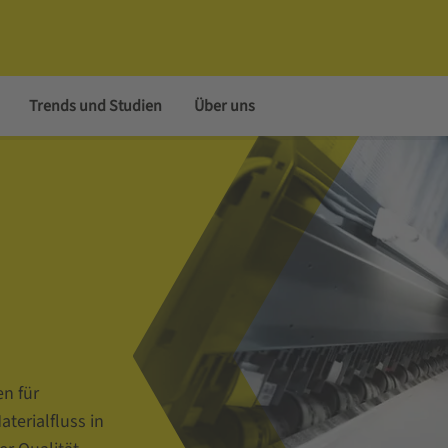
Trends und Studien
Über uns
n für
terialfluss in