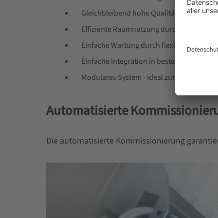
Gleichbleibend hohe Qualität und Zuverlä
Effiziente Raumnutzung durch hohe Prod
Einfache Wartung durch flexible Produkt
Einfache Integration in bestehende Syst
Modulares System - ideal zur Erweiterung
Automatisierte Kommissionier
Die automatisierte Kommissionierung garantiert