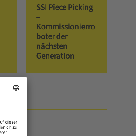
SSI Piece Picking
–
Kommissionierro
boter der
nächsten
Generation