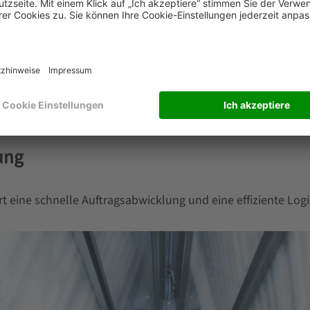
ssigkeit auch bei maximaler Belastung
uktdichte
kanäle
eme
ung
 eine schnelle Auftragsabwicklung und eine effiziente Logi