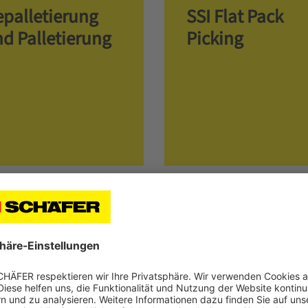
palletierung
SSI Flat Pack
d Palletierung
Picking
 der Zusammenstellung Ihrer Aufträge
r manueller Kommissioniertätigkeiten