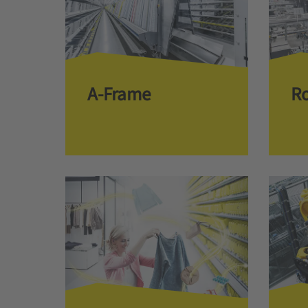
A-Frame
R