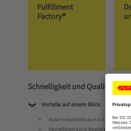
Fulfillment
De
Factory®
un
Schnelligkeit und Qualität bei
Vorteile auf einem Blick:
Hohe Produktivität auch in Spitzenzeiten
Hocheffizient durch Wegfall zeitraubende