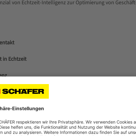
ial von Echtzeit-Intelligenz zur Optimierung von Geschäft
dentakt
 in Echtzeit
enz
an Nachfragespitzen
andardisierung & maßgeschneidertes Customizing durch Kon