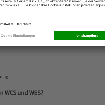
AMAS WCS
ich direkt an alle gängigen ERP-Systeme der Kunden anbind
ndenauftrag bis zur SPS. Das Funktions- bzw. Leistungssp
uting
hen WCS und WES?