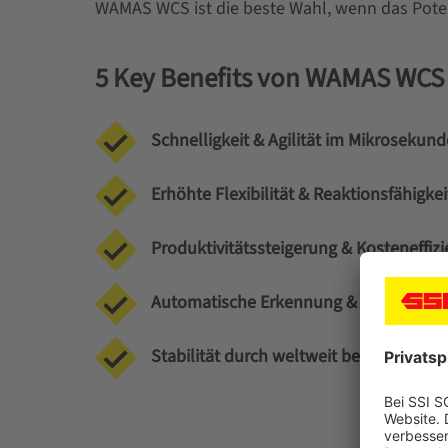
WAMAS WCS ist die beste Wahl, wenn das Potenz
5 Key Benefits von WAMAS WCS
Schnelligkeit & Agilität im Mikrosekun
Erhöhte Flexibilität & Reaktionsfähigkeit
Produktivitätssteigerung & Kosteneffizi
Automatische Erkennung & Anpassung 
Stabilität durch weltweit bewährte St