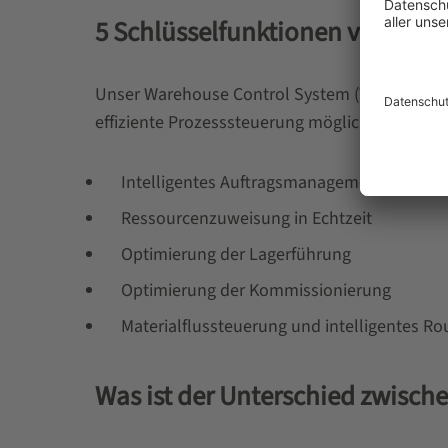
5 Schlüsselfunktionen von W
Unser Warehouse Control System (WCS) lässt s
effiziente Prozesssteuerung möglich – vom Ku
Intelligentes Auftragsmanagement
Ressourcenzuweisung in Echtzeit
Optimierung der Lagerführung
Optimierung der Kommissionierung
Materialflussteuerung und intelligentes Ro
Was ist der Unterschied zwisc