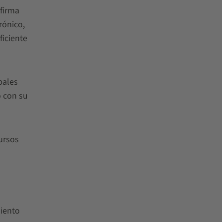
firma
rónico,
ficiente
pales
o con su
cursos
miento