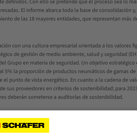
te definidos. Con ello se pretende que el proceso sea lo má
eresadas. El informe abarca toda la base de consolidación y
imiento de las 18 mayores entidades, que representan más d
lación con una cultura empresarial orientada a los valores fi
tégico de gestión de medio ambiente, salud y seguridad (EHS
 del Grupo en materia de seguridad. Un objetivo estratégico 
r al 5% la proporción de productos neumáticos de gamas de
 el punto de vista energético. En cuanto a la cadena de valo
 sus proveedores en criterios de sostenibilidad; para 2023
es deberán someterse a auditorías de sostenibilidad.
tá en marcha el cálculo para las 18 mayores entidades (Alc
 de carbono/clima para el Grupo SSI SCHAEFER a finales de 20