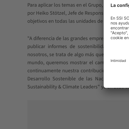
Para aplicar los temas en el Grupo, SSI SCHAEF
por Heiko Stötzel, Jefe de Responsabilidad Soc
objetivos en todas las unidades de negocio, re
"A diferencia de las grandes empresas orienta
publicar informes de sostenibilidad, sino 
nosotros, se trata de algo más que de cumplir
mundo, queremos mostrar el camino a seguir,
continuamente nuestra contribución a la cons
Desarrollo Sostenible de las Naciones Unid
Sustainability & Climate Leaders" ya en 2020 co