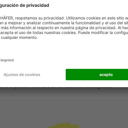
ER ha instalado un Consejo Global de Sostenibilidad (GSC) 
ial y HSE del Grupo, que coordina el control y el seguimien
giones y funciones del Grupo.
das al mercado de capitales, nuestro Grupo aún no está ob
que lo hace voluntariamente", añade Steffen Bersch. "Pe
 los requisitos legales. Como grupo de empresas activo en
 estar a la altura de nuestra responsabilidad social y 
ecución de los objetivos climáticos, así como de los Obje
as. Esta es la razón por la que nos unimos a la iniciat
mo el primer miembro de la industria intralogística."