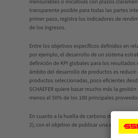
mensurables o iniciativas con plazos claramen
transparente posible para todas las partes int
primer paso, registra los indicadores de rend
de los ingresos.
Entre los objetivos específicos definidos en re
por ejemplo, el desarrollo de un sistema estra
definición de KPI globales para los resultados
ámbito del desarrollo de productos es reduci
productos seleccionadas, poco eficientes desde
SCHAEFER quiere basar mucho más la gestión de
menos el 50% de los 100 principales proveedor
En cuanto a la huella de carbono del Grupo, es
2), con el objetivo de publicar una estrategia