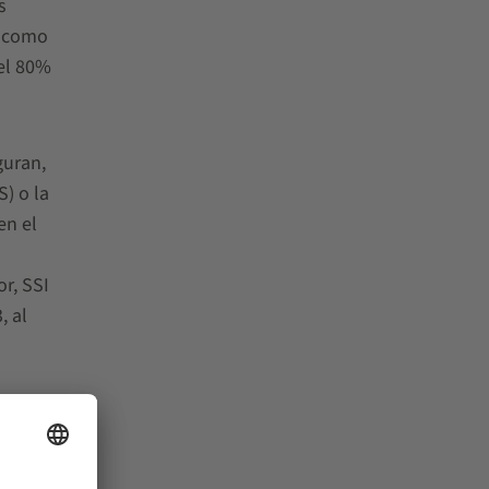
s
, como
el 80%
guran,
) o la
en el
r, SSI
, al
ance 1 y
22.