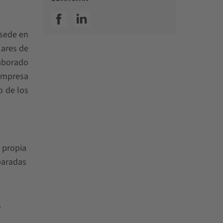
SSI facebook
SSI linkedin
 sede en
lares de
laborado
 empresa
o de los
 propia
paradas
s