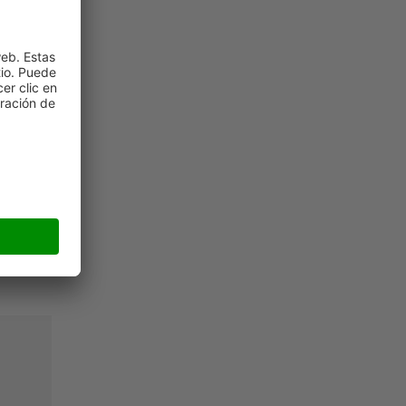
dirigido
to de
ligado a
ro para
 todo el
aumentar
tivos de
iva "50