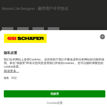
Weasel Lite Designer - 最终用户许可协议
SSI linkedin
SSI facebook
SSI instagram
SSI youtube
Navigate to home page
© 2026