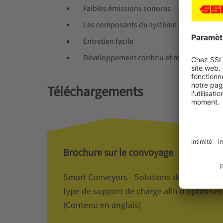
Faibles émissions sonores
Les composants du système de convoyage d
Entretien facile
Développement continu et mises à jour 
Téléchargements
Brochure sur le convoyage
Smart Conveyors - Solutions de transport
type de support de charge afin d'optimiser 
(Contenu en anglais)