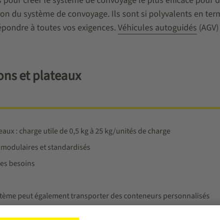
 pour créer le système de convoyage le plus efficace pour d
n du système de convoyage. Ils sont si polyvalents en term
 répondre à toutes vos exigences.
Véhicules autoguidés
(AGV)
ons et plateaux
eaux : charge utile de 0,5 kg à 25 kg/unités de charge
 modulaires et standardisés
les besoins
ystème peut également transporter des conteneurs personnalisés
 code-barres ni RFID