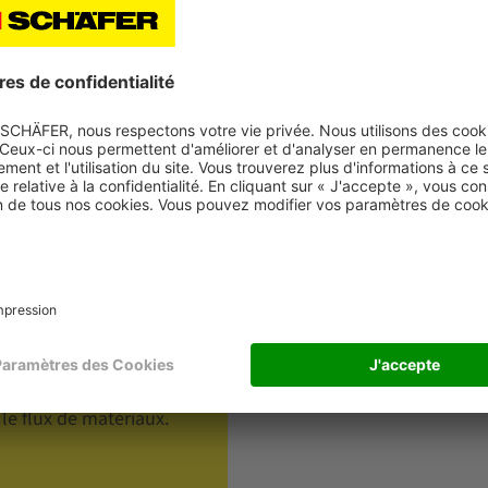
e caisses peuvent être utilisés dans une plage de température de 
des composants
 modulaires pour tout
le flux de matériaux.