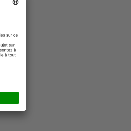
-28°C à +45°C