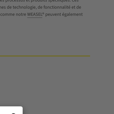
es processus et produits spécifiques. Ces
es de technologie, de fonctionnalité et de
 comme notre
WEASEL
® peuvent également